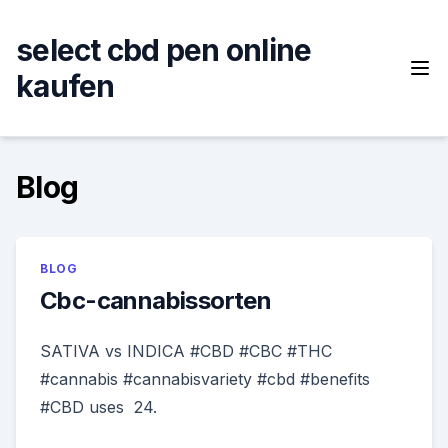
Skip
to
select cbd pen online
content
kaufen
Blog
BLOG
Cbc-cannabissorten
SATIVA vs INDICA #CBD #CBC #THC
#cannabis #cannabisvariety #cbd #benefits
#CBD uses 24.