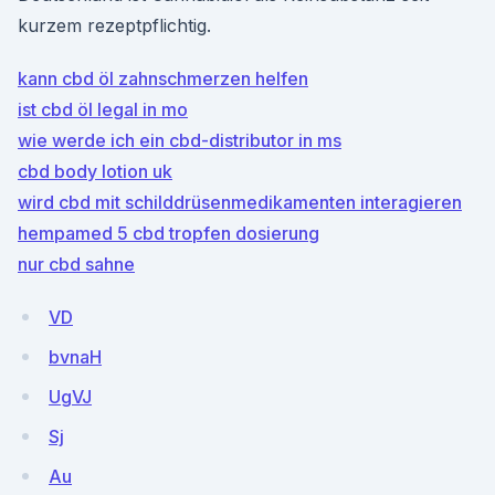
kurzem rezeptpflichtig.
kann cbd öl zahnschmerzen helfen
ist cbd öl legal in mo
wie werde ich ein cbd-distributor in ms
cbd body lotion uk
wird cbd mit schilddrüsenmedikamenten interagieren
hempamed 5 cbd tropfen dosierung
nur cbd sahne
VD
bvnaH
UgVJ
Sj
Au