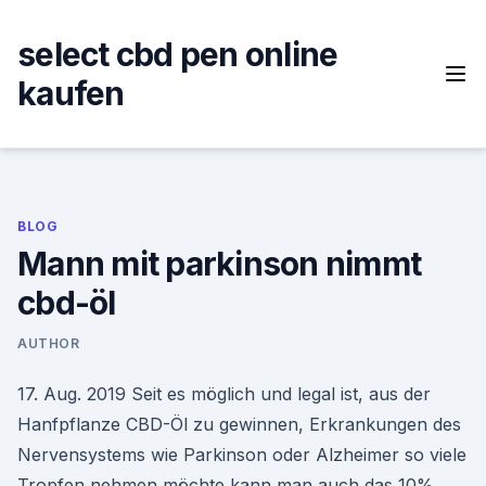
Skip
to
select cbd pen online
content
kaufen
BLOG
Mann mit parkinson nimmt
cbd-öl
AUTHOR
17. Aug. 2019 Seit es möglich und legal ist, aus der
Hanfpflanze CBD-Öl zu gewinnen, Erkrankungen des
Nervensystems wie Parkinson oder Alzheimer so viele
Tropfen nehmen möchte kann man auch das 10%