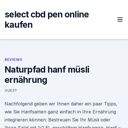
Skip
to
select cbd pen online
content
kaufen
REVIEWS
Naturpfad hanf müsli
ernährung
GUEST
Nachfolgend geben wir Ihnen daher ein paar Tipps,
wie Sie Hanfsamen ganz einfach in Ihre Ernährung
integrieren können: Bestreuen Sie Ihr Müsli oder
Ihren Salat mit 1-2 EL geschältem Hanfsamen. Hanf –