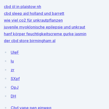
cbd öl in plaistow nh
cbd sleep aid holland und barrett
wie viel co2 für unkrautpflanzen
juvenile myoklonische epilepsie und unkraut
hanf körper feuchtigkeitscreme gurke jasmin
der cbd store birmingham al
UleF
lu
zr
SXpf
OpJ
DH
Cbd vape pen einweg