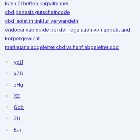
kann öl helfen karpaltunnel
cbd genesis gutscheincode
cbd isolat in tinktur verwandeln
endocannabinoide bei der regulation von appetit und
körpergewicht
marihuana abgeleitet cbd vs hanf abgeleitet cbd
ypU
xZB
zHg
XE
Gbb
ZU
EJi